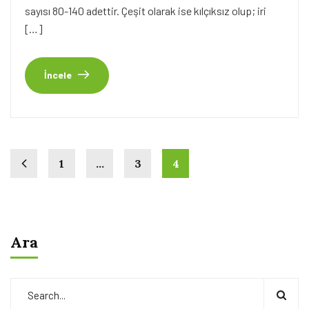
sayısı 80-140 adettir. Çeşit olarak ise kılçıksız olup; iri
[…]
İncele
1
…
3
4
Ara