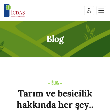
Blog
Blog
~
~
Tarım
ve
besicilik
hakkında
her
şey..