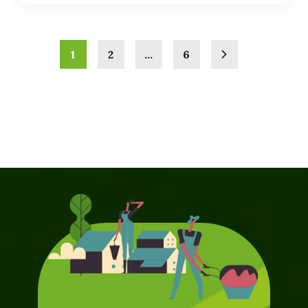
1
2
…
6