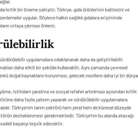
ağlar.
a kritik bir öneme sahiptir. Türkiye, gıda ürünlerinin kalitesini ve
enlemeler uygular. Böylece halkın sağlıklı gıdalara erişiminde
ların ortaya çıkması önlenir.
ülebilirlik
sürdürülebilir uygulamalara odaklanarak daha da geliştirilebilir.
ynakları daha etkili bir şekilde kullanabilir. Aynı zamanda çevresel
çünkü doğal kaynakların korunması, gelecek nesillere daha iyi bir dünya
me, istihdam yaratma ve sosyal refahın artırılması açısından kritik
törüne daha fazla yatırım yaparak ve sürdürülebilir uygulamalara
alıdır. Türkiye’nin tarım sektörü hem yerel hem de küresel düzeyde
ktörün desteklenmesi gerekmektedir. Türkiye’nin bu alanda atacağı
deli başarıyı teşvik edecektir.