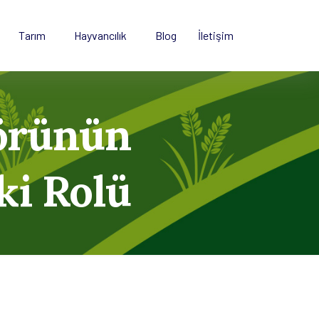
Tarım
Hayvancılık
Blog
İletişim
törünün
i Rolü