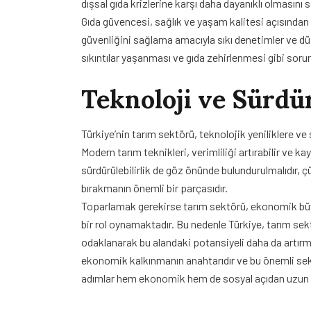
dışsal gıda krizlerine karşı daha dayanıklı olmasını s
Gıda güvencesi, sağlık ve yaşam kalitesi açısından d
güvenliğini sağlama amacıyla sıkı denetimler ve düz
sıkıntılar yaşanması ve gıda zehirlenmesi gibi sorun
Teknoloji ve Sürdür
Türkiye’nin tarım sektörü, teknolojik yeniliklere ve 
Modern tarım teknikleri, verimliliği artırabilir ve ka
sürdürülebilirlik de göz önünde bulundurulmalıdır, 
bırakmanın önemli bir parçasıdır.
Toparlamak gerekirse tarım sektörü, ekonomik büyü
bir rol oynamaktadır. Bu nedenle Türkiye, tarım sek
odaklanarak bu alandaki potansiyeli daha da artırm
ekonomik kalkınmanın anahtarıdır ve bu önemli se
adımlar hem ekonomik hem de sosyal açıdan uzun va