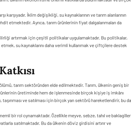
şı karşıyadır. İklim değişikliği, su kaynaklarının ve tarım alanlarının
tehdit etmektedir. Ayrıca, tarım ürünlerinin fiyat dalgalanmaları da
rliği artırmak için çeşitli politikalar uygulamaktadır. Bu politikalar,
etmek, su kaynaklarını daha verimli kullanmak ve çiftçilere destek
Katkısı
r bölümü, tarım sektöründen elde edilmektedir. Tarım, ülkenin geniş bir
nlerinin üretiminde hem de işlenmesinde birçok kişiye iş imkânı
 taşınması ve satılması için birçok yan sektörü hareketlendirir, bu d
önemli bir rol oynamaktadır. Özellikle meyve, sebze, tahıl ve baklagiller
yatlarla satılmaktadır. Bu da ülkenin döviz girdisini artırır ve