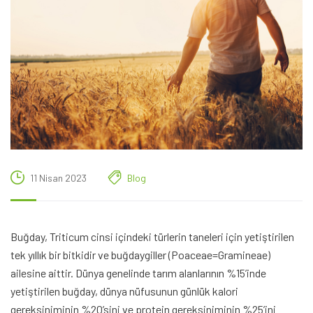
11 Nisan 2023
Blog
Buğday, Triticum cinsi içindeki türlerin taneleri için yetiştirilen
tek yıllık bir bitkidir ve buğdaygiller (Poaceae=Gramineae)
ailesine aittir. Dünya genelinde tarım alanlarının %15’inde
yetiştirilen buğday, dünya nüfusunun günlük kalori
gereksiniminin %20’sini ve protein gereksiniminin %25’ini