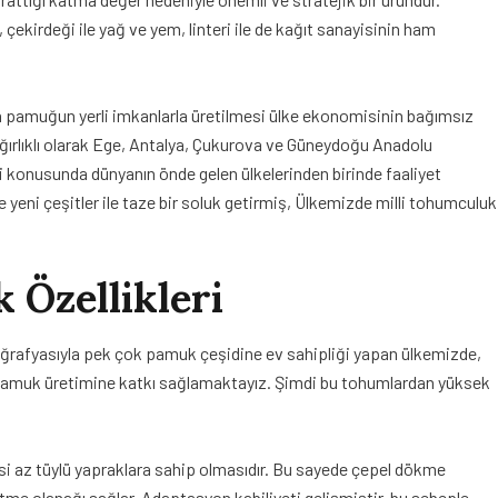
il, çekirdeği ile yağ ve yem, linteri ile de kağıt sanayisinin ham
an pamuğun yerli imkanlarla üretilmesi ülke ekonomisinin bağımsız
ğırlıklı olarak Ege, Antalya, Çukurova ve Güneydoğu Anadolu
ği konusunda dünyanın önde gelen ülkelerinden birinde faaliyet
yeni çeşitler ile taze bir soluk getirmiş, Ülkemizde milli tohumculuk
 Özellikleri
oğrafyasıyla pek çok pamuk çeşidine ev sahipliği yapan ülkemizde,
rak pamuk üretimine katkı sağlamaktayız. Şimdi bu tohumlardan yüksek
risi az tüylü yapraklara sahip olmasıdır. Bu sayede çepel dökme
tme olanağı sağlar. Adaptasyon kabiliyeti gelişmiştir, bu sebeple