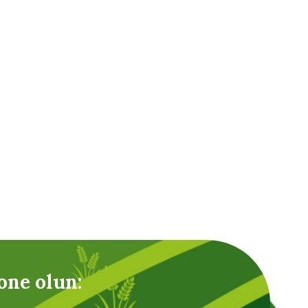
.
one olun: