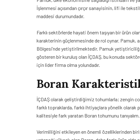
İşlenmesi açısından çırçır sanayisinin, lifi ile tekst
maddesi durumundadır.
Farklı sektörlerde hayati önem taşıyan bir ürün ol
karakterinin güçlenmesinde de rol oynar. Pamuk, a
Bölgesi’nde yetiştirilmektedir. Pamuk yetiştiricili
gösteren bir kuruluş olan İÇDAŞ, bu konuda sektöre 
için lider firma olma yolundadır.
Boran Karakteristik
İÇDAŞ olarak geliştirdiğimiz tohumlarla; zengin c
farklı topraklarda, farklı ihtiyaçlara yönelik ola
kalitesiyle fark yaratan Boran tohumunu tanıyalım.
Verimliliğini etkileyen en önemli özelliklerinden bi
yeteneği yüksek olan Boran, daha fazla ürün elde e