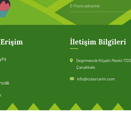
 Erişim
İletişim Bilgileri
yfa
Degirmencik Köyaltı Mevkii 1720
Çanakkale
info@icdastarim.com
cılık
m
© 2022 İÇDAŞ TARIM. Tüm hakları saklıdır.