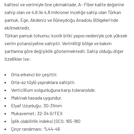
kalitesi ve verimiyle öne çıkmaktadır. A- Fiber kalite değerine
sahip olan ve 4,6 ile 4,8 mikroner inceliğe sahip olan Türkan
pamuk, Ege, Akdeniz ve Güneydoğu Anadolu Bölgeleri’nde
ekilmektedir.
Türkan pamuk tohumu; konik bitki yapısı nedeniyle çok yüksek
verim potansiyeline sahiptir. Verimliliği bölge ve bakım
şartlarına göre değişiklik göstermektedir. Sahip olduğu diğer
özellikler ise:
Orta erkenci bir çeşittir.
Orta-az tüylü yapraklara sahiptir.
Verticillium solgunluğuna karşı toleranslıdır.
Makinalı hasada uygundur.
Elyaf Uzunluğu: 30-31mm
Mukavemet: 32-34 G/TEX
İplik olabilirlik indeksi (SCI): 165-180
Çırçır randımanı: %44-46